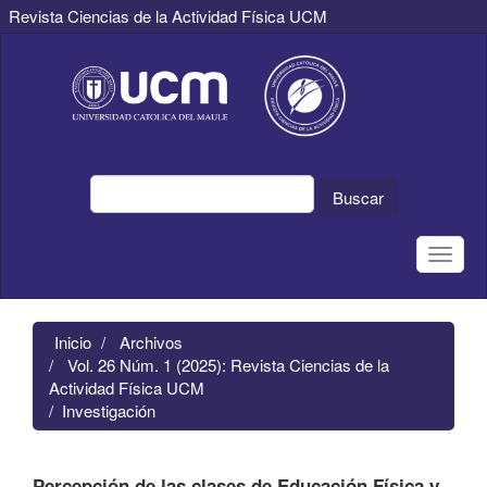
Revista Ciencias de la Actividad Física UCM
Navegación
principal
Contenido
principal
Barra
lateral
Buscar
Toggle
naviga
Inicio
Archivos
Vol. 26 Núm. 1 (2025): Revista Ciencias de la
Actividad Física UCM
Investigación
Percepción de las clases de Educación Física y