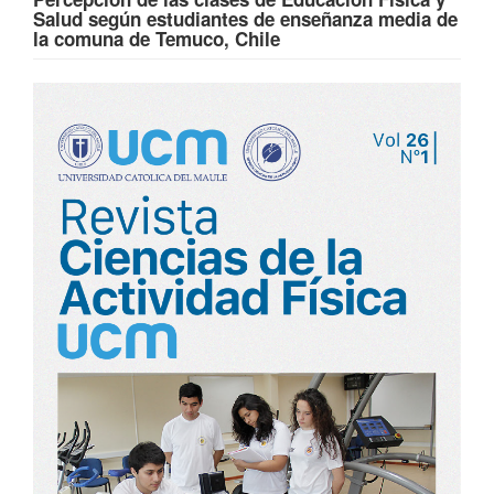
Salud según estudiantes de enseñanza media de
la comuna de Temuco, Chile
Barra
lateral
del
artículo