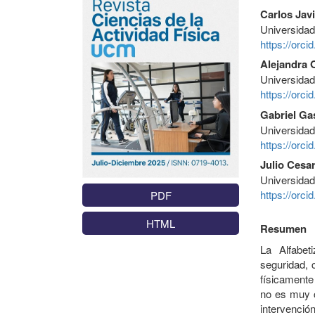
Carlos Jav
Universida
https://orc
Alejandra 
Universida
https://orc
Gabriel Ga
Universida
https://orc
Julio Cesa
Universida
https://orc
PDF
HTML
Resumen
La Alfabet
seguridad, 
físicamente
no es muy c
intervenció