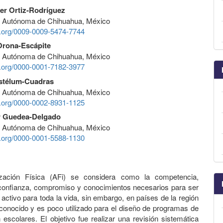
ier Ortiz-Rodríguez
d Autónoma de Chihuahua, México
id.org/0009-0009-5474-7744
Orona-Escápite
d Autónoma de Chihuahua, México
id.org/0000-0001-7182-3977
stélum-Cuadras
d Autónoma de Chihuahua, México
id.org/0000-0002-8931-1125
r Guedea-Delgado
d Autónoma de Chihuahua, México
id.org/0000-0001-5588-1130
ización Física (AFi) se considera como la competencia,
confianza, compromiso y conocimientos necesarios para ser
 activo para toda la vida, sin embargo, en países de la región
onocido y es poco utilizado para el diseño de programas de
n escolares. El objetivo fue realizar una revisión sistemática