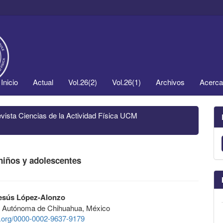
Inicio
Actual
Vol.26(2)
Vol.26(1)
Archivos
Acerc
evista Ciencias de la Actividad Física UCM
niños y adolescentes
esús López-Alonzo
d Autónoma de Chihuahua, México
id.org/0000-0002-9637-9179