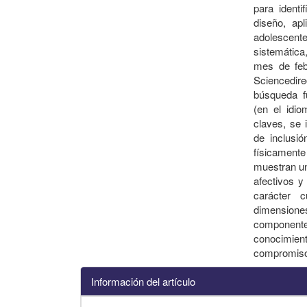
para identi
diseño, ap
adolescent
sistemática
mes de feb
Sciencedir
búsqueda f
(en el idio
claves, se 
de inclusió
físicamente
muestran un 
afectivos y
carácter c
dimension
componentes
conocimien
compromiso 
Información del artículo