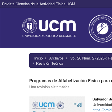
Revista Ciencias de la Actividad Física UCM
Navegación
principal
Contenido
principal
Barra
lateral
Inicio
Archivos
Vol. 26 Núm. 2 (2025): R
Revisión Teórica
Programas de Alfabetización Física para 
Una revisión sistemática
Barra
Contenido
Salvador J
lateral
principal
Universida
del
del
https://orc
artículo
artículo