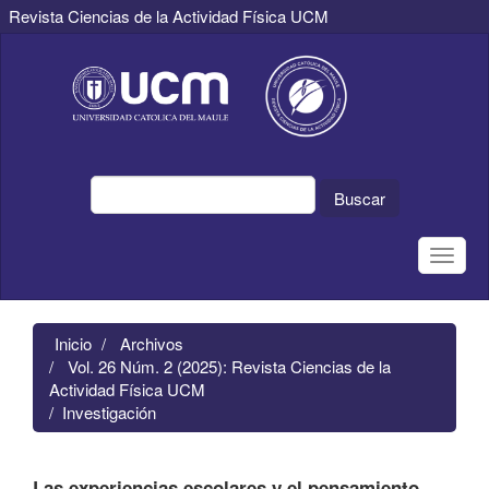
Revista Ciencias de la Actividad Física UCM
Navegación
principal
Contenido
principal
Barra
lateral
Buscar
Toggle
naviga
Inicio
Archivos
Vol. 26 Núm. 2 (2025): Revista Ciencias de la
Actividad Física UCM
Investigación
Las experiencias escolares y el pensamiento