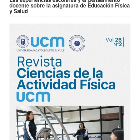
docente sobre la asignatura de Educación Física
y Salud
Barra
lateral
del
artículo