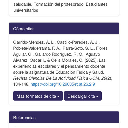
saludable, Formación del profesorado, Estudiantes
universitarios
Detalles
Cómo citar
del
artículo
Garrido-Méndez, A. L., Castillo-Paredes, A. J.,
Poblete-Valderrama, F. A., Parra-Soto, S. L., Flores
Aguilar, G., Gallardo Rodríguez, R. O., Aguayo
Álvarez, Óscar I., & Celis Morales, C. (2025). Las
experiencias escolares y el pensamiento docente
sobre la asignatura de Educación Física y Salud.
Revista Ciencias De La Actividad Física UCM
,
26
(2),
134-148.
https://doi.org/10.29035/rcaf.26.2.9
Más formatos de cita
Descargar cita
Referencias