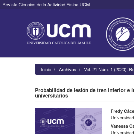
Revista Ciencias de la Actividad Física UCM
Navegación
principal
Contenido
principal
Barra
lateral
Inicio
Archivos
Vol. 21 Núm. 1 (2020): R
Probabilidad de lesión de tren inferior e 
universitarios
Barra
Contenido
Fredy Các
lateral
principal
Universidad
del
del
artículo
artículo
Vanessa Ca
Universidad