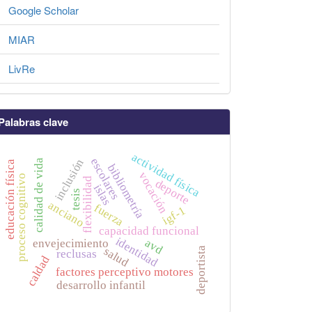
Google Scholar
MIAR
LivRe
Palabras clave
actividad física
escolares
inclusión
calidad de vida
educación física
bibliometría
vocación
proceso cognitivo
flexibilidad
deporte
islas
tesis
anciano
fuerza
igf-1
capacidad funcional
identidad
avd
envejecimiento
salud
deportista
reclusas
caldad
factores perceptivo motores
desarrollo infantil