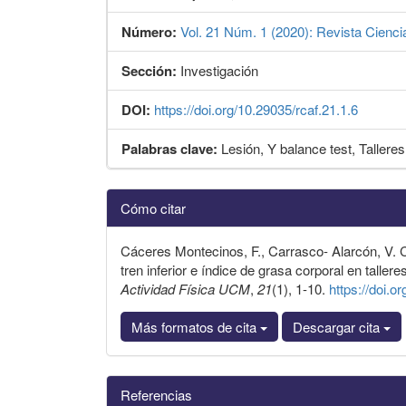
Número:
Vol. 21 Núm. 1 (2020): Revista Cienci
Sección:
Investigación
DOI:
https://doi.org/10.29035/rcaf.21.1.6
Palabras clave:
Lesión, Y balance test, Talleres
Detalles
Cómo citar
del
artículo
Cáceres Montecinos, F., Carrasco- Alarcón, V. C.
tren inferior e índice de grasa corporal en taller
Actividad Física UCM
,
21
(1), 1-10.
https://doi.o
Más formatos de cita
Descargar cita
Referencias