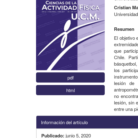
Cristian Ma
Universidad
Resumen
El objetivo 
extremidades
que partici
Chile. Par
básquetbol,
los partici
instrumento 
pdf
lesión de 
antropométr
html
no encontra
lesión, sin
entre una pi
Información del artículo
Publicado:
junio 5, 2020