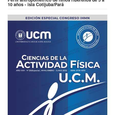
10 años - isla Cotijuba/Pará
Barra
lateral
del
artículo