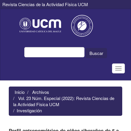
Revista Ciencias de la Actividad Física UCM
Navegación
principal
Contenido
principal
Barra
lateral
Buscar
Toggle
naviga
Inicio
Archivos
Vol. 23 Núm. Especial (2022): Revista Ciencias de
la Actividad Física UCM
Investigación
Perfil antropométrico de niños ribereños de 5 a