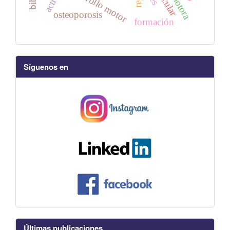
desarrollo motor
osteoporosis
formación
Síguenos en
Últimas publicaciones