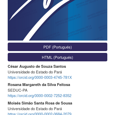
PDF (Portugués)
HTML (Portugués)
Contenido
César Augusto de Souza Santos
principal
Universidade do Estado do Pará
del
https://orcid.org/0000-0003-4745-781X
artículo
Rosana Margareth da Silva Feitosa
SEDUC-PA
https://orcid.org/0000-0002-7252-8352
Moisés Simão Santa Rosa de Sousa
Universidade do Estado do Pará
https://orcid.org/0000-0002-0684-2079