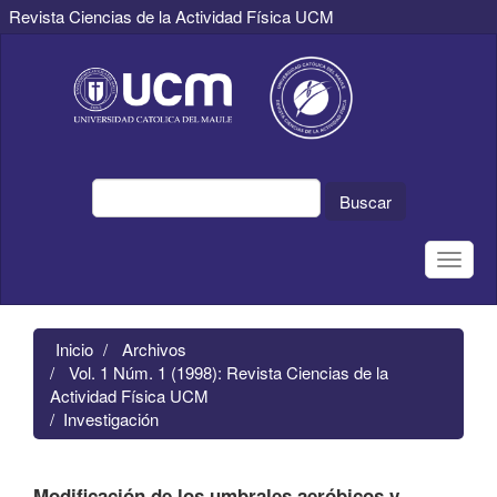
Revista Ciencias de la Actividad Física UCM
Navegación
principal
Contenido
principal
Barra
lateral
Buscar
Toggle
naviga
Inicio
Archivos
Vol. 1 Núm. 1 (1998): Revista Ciencias de la
Actividad Física UCM
Investigación
Modificación de los umbrales aeróbicos y