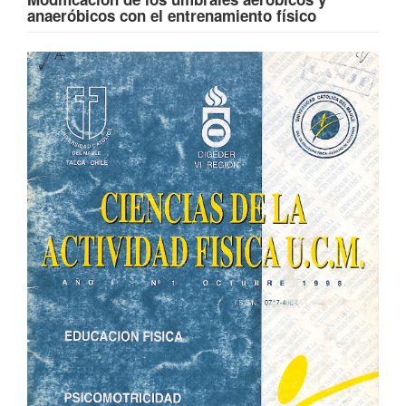
anaeróbicos con el entrenamiento físico
Barra
lateral
del
artículo