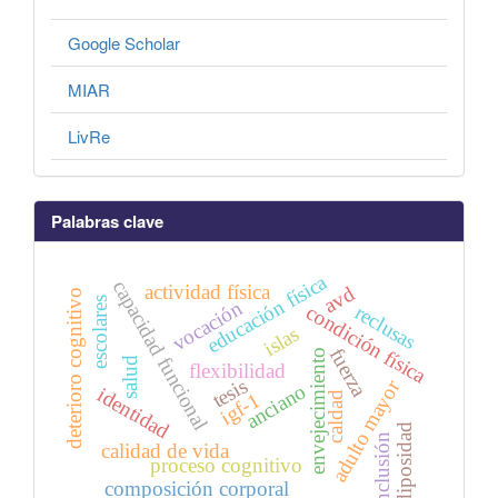
Google Scholar
MIAR
LivRe
Palabras clave
educación física
capacidad funcional
actividad física
avd
deterioro cognitivo
escolares
vocación
reclusas
condición física
islas
fuerza
envejecimiento
salud
flexibilidad
tesis
adulto mayor
anciano
identidad
igf-1
caldad
adiposidad
inclusión
calidad de vida
proceso cognitivo
composición corporal