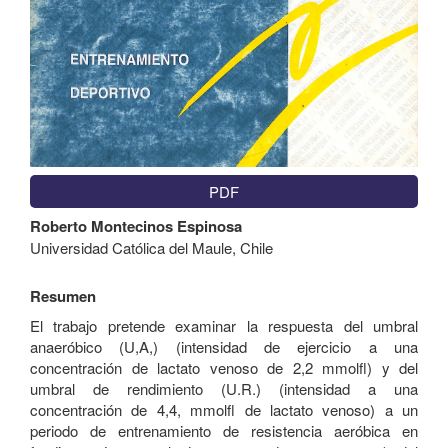
PDF
Contenido
Roberto Montecinos Espinosa
principal
Universidad Católica del Maule, Chile
del
artículo
Resumen
El trabajo pretende examinar la respuesta del umbral
anaeróbico (U,A,) (intensidad de ejercicio a una
concentración de lactato venoso de 2,2 mmolfl) y del
umbral de rendimiento (U.R.) (intensidad a una
concentración de 4,4, mmolfl de lactato venoso) a un
periodo de entrenamiento de resistencia aeróbica en