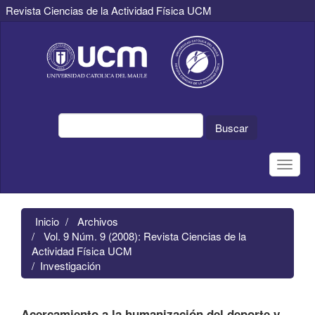
Revista Ciencias de la Actividad Física UCM
Navegación
principal
Contenido
principal
Barra
lateral
Buscar
Toggle
naviga
Inicio
Archivos
Vol. 9 Núm. 9 (2008): Revista Ciencias de la
Actividad Física UCM
Investigación
Acercamiento a la humanización del deporte y