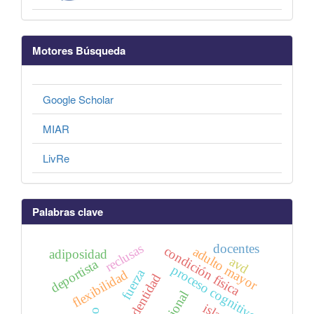
Motores Búsqueda
Google Scholar
MIAR
LivRe
Palabras clave
reclusas
docentes
condición física
adulto mayor
adiposidad
avd
deportista
proceso cognitivo
fuerza
flexibilidad
identidad
islas