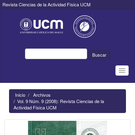
Revista Ciencias de la Actividad Física UCM
Navegación
principal
Contenido
principal
Barra
lateral
Buscar
Toggle
naviga
Inicio
Archivos
Vol. 9 Núm. 9 (2008): Revista Ciencias de la
Actividad Física UCM