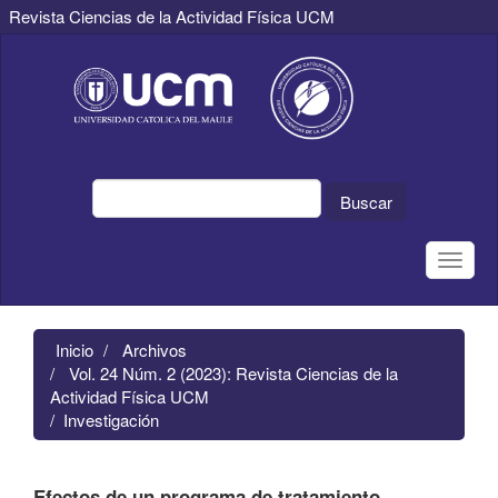
Revista Ciencias de la Actividad Física UCM
Navegación
principal
Contenido
principal
Barra
lateral
Buscar
Toggle
naviga
Inicio
Archivos
Vol. 24 Núm. 2 (2023): Revista Ciencias de la
Actividad Física UCM
Investigación
Efectos de un programa de tratamiento