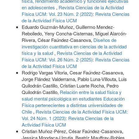
física, rendimiento académico y funciones ejecutivas
en adolescentes
,
Revista Ciencias de la Actividad
Física UCM: Vol. 23 Núm. 2 (2022): Revista Ciencias
de la Actividad Física UCM
Eduardo Guzmán-Muñoz, Guillermo Mendez-
Rebolledo, Yeny Concha-Cisternas, Miguel Alarcón-
Rivera, César Faúndez-Casanova,
Diseños de
investigación cuantitativa en ciencias de la actividad
física y la salud
,
Revista Ciencias de la Actividad
Física UCM: Vol. 26 Núm. 2 (2025): Revista Ciencias
de la Actividad Física UCM
Rodrigo Vargas Vitoria, Cesar Faúndez-Casanova,
Jorge Flández Valderrama, Pablo Luna-Villouta, Luis
Quilodrán Castillo, Cristian Luarte Rocha, Pedro
Quilodrán Castillo,
Relación entre la salud física y
salud mental psicológica en estudiantes Educación
Física pertenecientes a distintas universidades de
Chile
,
Revista Ciencias de la Actividad Física UCM:
Vol. 24 Núm. 1 (2023): Revista Ciencias de la
Actividad Física UCM
Cristian Muñoz-Pérez, César Faúndez-Casanova,
Jessica Mondaca-Urrutia, Beatriz Mauffray-Robles,