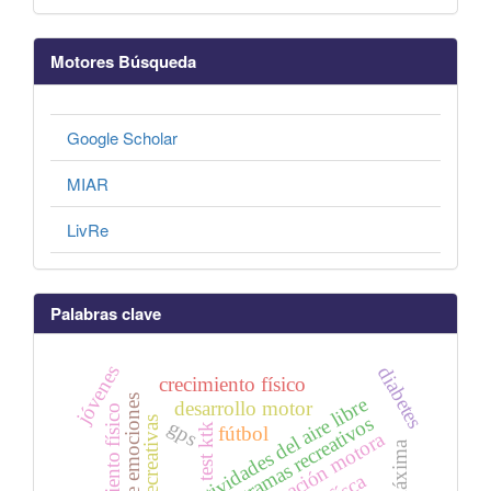
Motores Búsqueda
Google Scholar
MIAR
LivRe
Palabras clave
jóvenes
diabetes
crecimiento físico
actividades del aire libre
desarrollo motor
rendimiento físico
programas recreativos
gps
test ktk
fútbol
coordinación motora