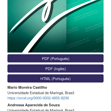
PDF (Portugués)
PDF (Inglés)
HTML (Portugués)
Contenido
Mario Moreira Castilho
principal
Universidade Estadual de Maringá, Brasil
del
https://orcid.org/0000-0002-4855-8236
artículo
Andressa Aparecida de Souza
Universidade Estadual de Maringá, Brasil