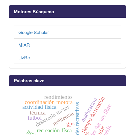
Motores Búsqueda
Google Scholar
MIAR
LivRe
Palabras clave
rendimiento
tiempo de tensión
maduración
coordinación motora
actividades recreativas
actividades del aire libre
desarrollo motor
actividad física
técnica
resiliencia
fútbol
gps
recreación físca