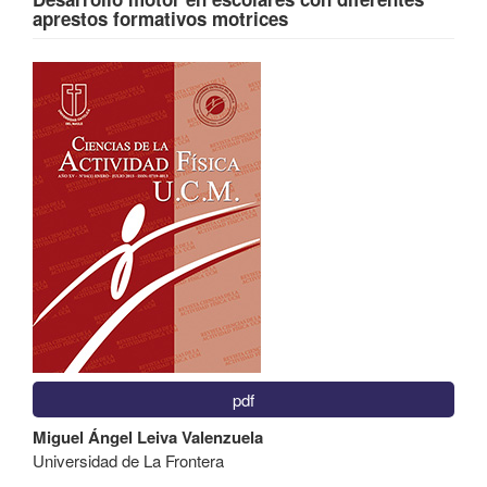
aprestos formativos motrices
Barra
lateral
del
artículo
pdf
Contenido
Miguel Ángel Leiva Valenzuela
principal
Universidad de La Frontera
del
artículo