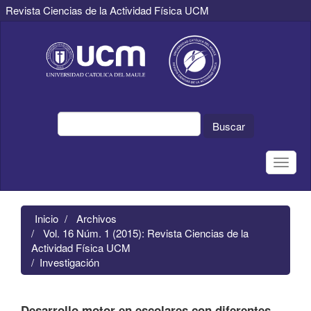
Revista Ciencias de la Actividad Física UCM
Navegación
principal
Contenido
principal
Barra
lateral
Buscar
Toggle
naviga
Inicio
Archivos
Vol. 16 Núm. 1 (2015): Revista Ciencias de la
Actividad Física UCM
Investigación
Desarrollo motor en escolares con diferentes