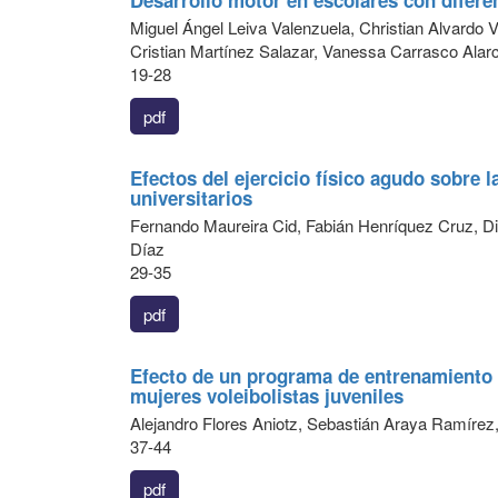
Desarrollo motor en escolares con difere
Miguel Ángel Leiva Valenzuela, Christian Alvardo Vi
Cristian Martínez Salazar, Vanessa Carrasco Alar
19-28
pdf
Efectos del ejercicio físico agudo sobre 
universitarios
Fernando Maureira Cid, Fabián Henríquez Cruz, Di
Díaz
29-35
pdf
Efecto de un programa de entrenamiento 
mujeres voleibolistas juveniles
Alejandro Flores Aniotz, Sebastián Araya Ramíre
37-44
pdf