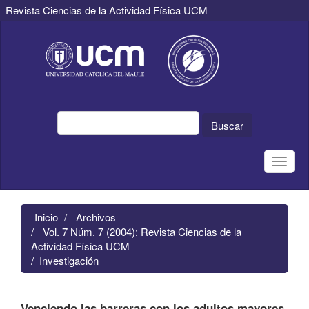
Revista Ciencias de la Actividad Física UCM
Navegación
principal
Contenido
principal
Barra
lateral
Buscar
Toggle
naviga
Inicio
Archivos
Vol. 7 Núm. 7 (2004): Revista Ciencias de la
Actividad Física UCM
Investigación
Venciendo las barreras con los adultos mayores