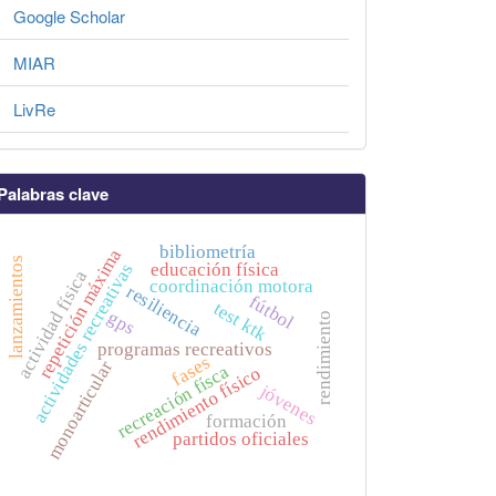
Google Scholar
MIAR
LivRe
Palabras clave
bibliometría
repetición máxima
lanzamientos
educación física
actividades recreativas
actividad física
coordinación motora
resiliencia
fútbol
test ktk
gps
rendimiento
programas recreativos
fases
monoarticular
recreación físca
rendimiento físico
jóvenes
formación
partidos oficiales