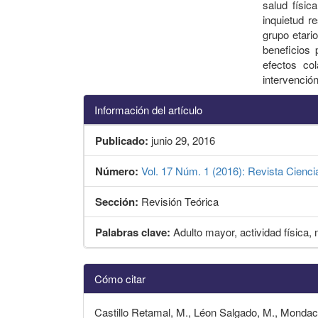
salud físic
inquietud r
grupo etario
beneficios
efectos co
intervenció
Información del artículo
Publicado:
junio 29, 2016
Número:
Vol. 17 Núm. 1 (2016): Revista Cienci
Sección:
Revisión Teórica
Palabras clave:
Adulto mayor, actividad física,
Detalles
Cómo citar
del
artículo
Castillo Retamal, M., Léon Salgado, M., Mondaca