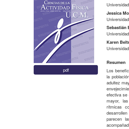
Universidad
Jessica Mo
Universidad
Sebastián
Universidad
Karen Belt
Universidad
Resumen
pdf
Los benefic
la població
adultez may
envejecimie
efectiva se
mayor, las
rítmicas c
desarrolle
parecen la
acompañada