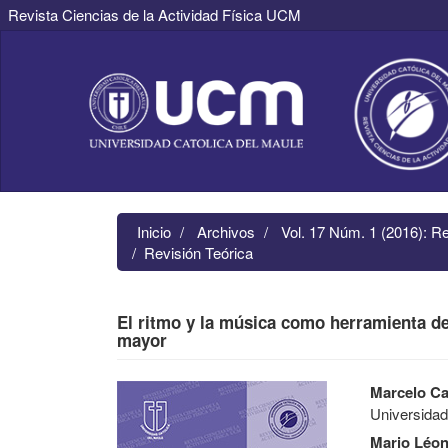
Revista Ciencias de la Actividad Física UCM
Navegación
principal
Contenido
principal
Barra
lateral
Inicio
Archivos
Vol. 17 Núm. 1 (2016): R
Revisión Teórica
El ritmo y la música como herramienta de 
mayor
Barra
Contenido
Marcelo Ca
lateral
principal
Universidad
del
del
artículo
artículo
Mario Léo