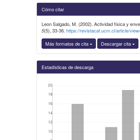
Detalles
Cómo citar
del
artículo
Leon Salgado, M. (2002). Actividad física y env
5
(5), 33-36.
https://revistacaf.ucm.cl/article/vie
Más formatos de cita
Descargar cita
Estadísticas de descarga