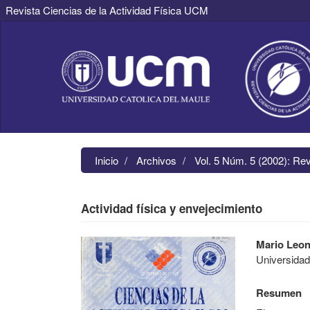
Revista Ciencias de la Actividad Física UCM
Navegación
principal
Contenido
principal
Barra
lateral
Inicio
Archivos
Vol. 5 Núm. 5 (2002): Re
Actividad física y envejecimiento
Barra
Contenido
Mario Leo
lateral
principal
Universidad
del
del
artículo
artículo
Resumen