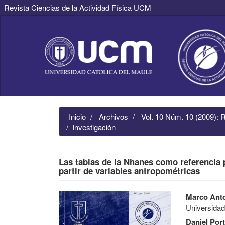
Revista Ciencias de la Actividad Física UCM
Navegación
principal
Contenido
principal
Barra
lateral
Inicio
Archivos
Vol. 10 Núm. 10 (2009): 
Investigación
Las tablas de la Nhanes como referencia p
partir de variables antropométricas
Barra
Contenido
Marco Ant
lateral
principal
Universida
del
del
artículo
artículo
Daniel Port