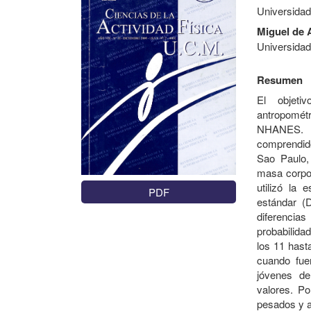
Universida
Miguel de 
Universida
Resumen
El objeti
antropométr
NHANES. Pa
comprendido
Sao Paulo, 
masa corpor
utilizó la 
PDF
estándar (D
diferencia
probabilida
los 11 hast
cuando fue
jóvenes de
valores. Po
pesados y al