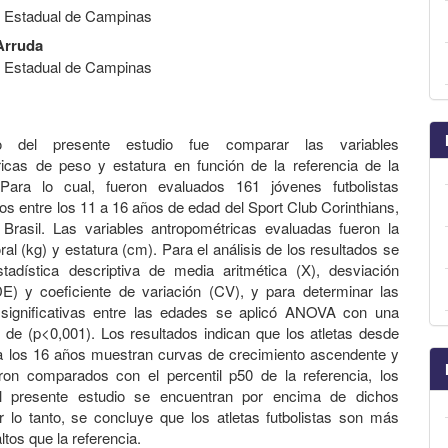
d Estadual de Campinas
Arruda
d Estadual de Campinas
vo del presente estudio fue comparar las variables
icas de peso y estatura en función de la referencia de la
ra lo cual, fueron evaluados 161 jóvenes futbolistas
s entre los 11 a 16 años de edad del Sport Club Corinthians,
Brasil. Las variables antropométricas evaluadas fueron la
al (kg) y estatura (cm). Para el análisis de los resultados se
estadística descriptiva de media aritmética (X), desviación
E) y coeficiente de variación (CV), y para determinar las
s significativas entre las edades se aplicó ANOVA con una
d de (p<0,001). Los resultados indican que los atletas desde
a los 16 años muestran curvas de crecimiento ascendente y
ron comparados con el percentil p50 de la referencia, los
l presente estudio se encuentran por encima de dichos
r lo tanto, se concluye que los atletas futbolistas son más
tos que la referencia.