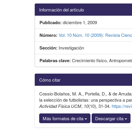
Información del artículo
Publicado:
diciembre 1, 2009
Número:
Vol. 10 Núm. 10 (2009): Revista Cien
Sección:
Investigación
Palabras clave:
Crecimiento físico, Antropomet
Detalles
Cómo citar
del
artículo
Cossio-Bolaños, M. A., Portella, D., & de Arrud
la selección de futbolistas: una perspectiva a pa
Actividad Física UCM
,
10
(10), 31-34.
https://rev
Más formatos de cita
Descargar cita