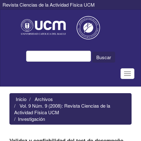
Revista Ciencias de la Actividad Física UCM
Navegación
principal
Contenido
principal
Barra
lateral
Buscar
Toggle
naviga
Inicio
Archivos
Vol. 9 Núm. 9 (2008): Revista Ciencias de la
Actividad Física UCM
Investigación
Validez y confiabilidad del test de desempeño