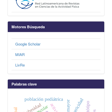
Motores Búsqueda
Google Scholar
MIAR
LivRe
Palabras clave
población pediátrica
motricidad
somatótipo
obesidad
preescolar