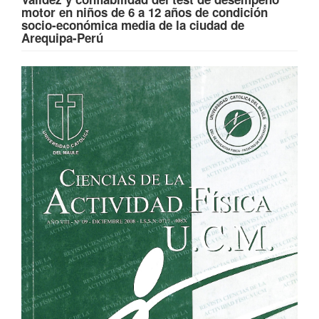
motor en niños de 6 a 12 años de condición
socio-económica media de la ciudad de
Arequipa-Perú
Barra
lateral
del
artículo