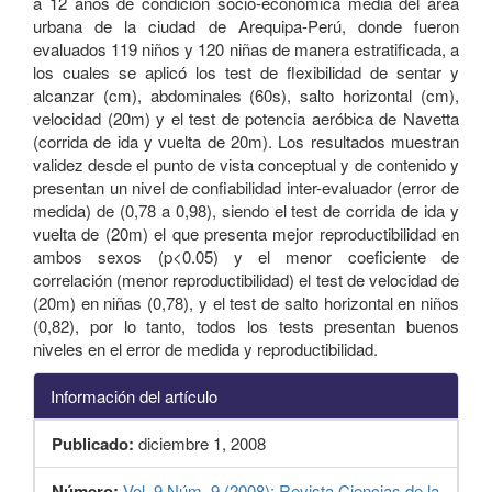
a 12 años de condición socio-económica media del área
urbana de la ciudad de Arequipa-Perú, donde fueron
evaluados 119 niños y 120 niñas de manera estratificada, a
los cuales se aplicó los test de flexibilidad de sentar y
alcanzar (cm), abdominales (60s), salto horizontal (cm),
velocidad (20m) y el test de potencia aeróbica de Navetta
(corrida de ida y vuelta de 20m). Los resultados muestran
validez desde el punto de vista conceptual y de contenido y
presentan un nivel de confiabilidad inter-evaluador (error de
medida) de (0,78 a 0,98), siendo el test de corrida de ida y
vuelta de (20m) el que presenta mejor reproductibilidad en
ambos sexos (p<0.05) y el menor coeficiente de
correlación (menor reproductibilidad) el test de velocidad de
(20m) en niñas (0,78), y el test de salto horizontal en niños
(0,82), por lo tanto, todos los tests presentan buenos
niveles en el error de medida y reproductibilidad.
Información del artículo
Publicado:
diciembre 1, 2008
Número:
Vol. 9 Núm. 9 (2008): Revista Ciencias de la