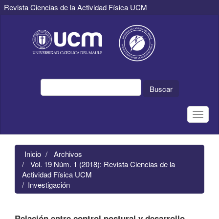
Revista Ciencias de la Actividad Física UCM
Navegación
principal
Contenido
principal
Barra
lateral
Buscar
Toggle
naviga
Inicio
Archivos
Vol. 19 Núm. 1 (2018): Revista Ciencias de la
Actividad Física UCM
Investigación
Relación entre control postural y desarrollo