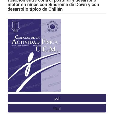
motor en niños con Síndrome de Down y con
desarrollo típico de Chillán
Barra
lateral
del
artículo
pdf
html