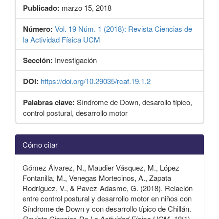
Publicado:
marzo 15, 2018
Número:
Vol. 19 Núm. 1 (2018): Revista Ciencias de
la Actividad Física UCM
Sección:
Investigación
DOI:
https://doi.org/10.29035/rcaf.19.1.2
Palabras clave:
Síndrome de Down, desarollo típico,
control postural, desarrollo motor
Detalles
Cómo citar
del
artículo
Gómez Álvarez, N., Maudier Vásquez, M., López
Fontanilla, M., Venegas Mortecinos, A., Zapata
Rodríguez, V., & Pavez-Adasme, G. (2018). Relación
entre control postural y desarrollo motor en niños con
Síndrome de Down y con desarrollo típico de Chillán.
Revista Ciencias De La Actividad Física UCM
,
19
(1),