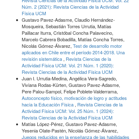
Revista Ciencias de la Actividad Física UCM: Vol. 22
Núm. 2 (2021): Revista Ciencias de la Actividad
Física UCM
Gustavo Pavez-Adasme, Claudio Hernández-
Mosqueira, Sebastián Torres Urrutia, Matías
Paillacar Iturra, Cristóbal Concha Palavecino,
Marcelo Cabrera Bobadilla, Matías Concha Torres,
Nicolás Gómez-Álvarez,
Test de desarrollo motor
aplicados en Chile entre el período 2014-2018. Una
revisión sistemática
,
Revista Ciencias de la
Actividad Física UCM: Vol. 21 Núm. 1 (2020):
Revista Ciencias de la Actividad Física UCM
Juan I. Urrutia-Medina, Angélica Vera-Sagredo,
Viviana Rodas-Kürten, Gustavo Pavez-Adasme,
Pere Palou-Sampol, Felipe Poblete-Valderrama,
Autoconcepto físico, motivación de logro y actitudes
hacia la Educación Física
,
Revista Ciencias de la
Actividad Física UCM: Vol. 25 Núm. 1 (2024):
Revista Ciencias de la Actividad Física UCM
Matías López-Pérez, Gustavo Pavez-Adasme,
Yesenia Olate-Pastén, Nicolás Gómez-Álvarez,
Juegos reducidos en la enseñanza de las habilidades