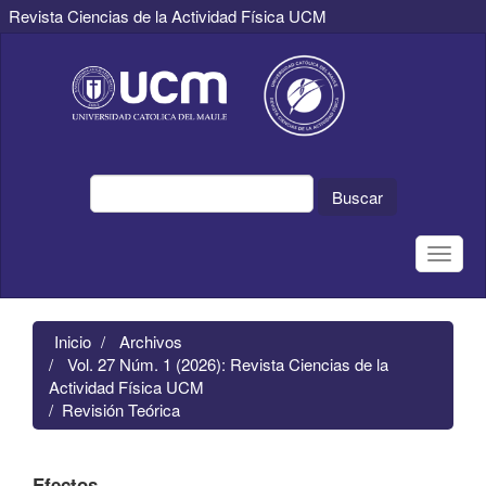
Revista Ciencias de la Actividad Física UCM
Navegación
principal
Contenido
principal
Barra
lateral
Buscar
Toggle
naviga
Inicio
Archivos
Vol. 27 Núm. 1 (2026): Revista Ciencias de la
Actividad Física UCM
Revisión Teórica
Efectos