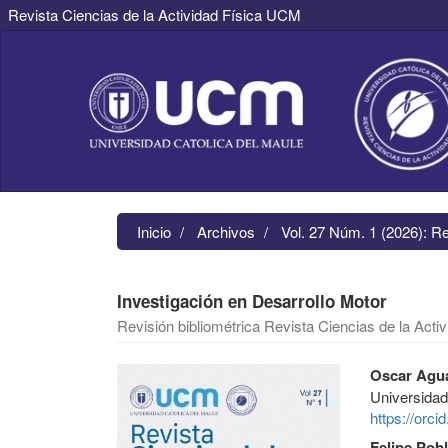
Revista Ciencias de la Actividad Física UCM
Navegación
principal
Contenido
principal
Barra
lateral
Inicio
Archivos
Vol. 27 Núm. 1 (2026): R
Investigación en Desarrollo Motor
Revisión bibliométrica Revista Ciencias de la Act
Barra
Contenido
Oscar Agu
lateral
principal
Universidad
del
del
https://orc
artículo
artículo
Felipe Pob