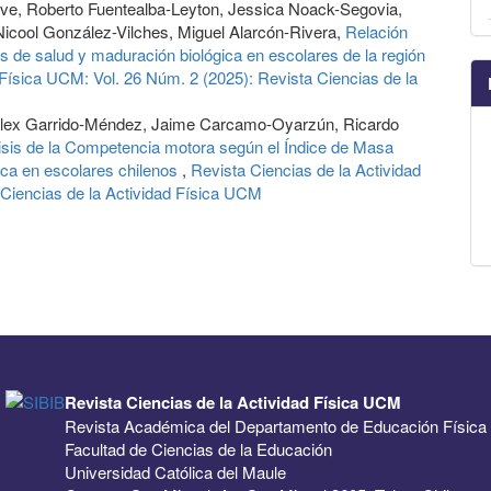
ve, Roberto Fuentealba-Leyton, Jessica Noack-Segovia,
 Nicool González-Vilches, Miguel Alarcón-Rivera,
Relación
s de salud y maduración biológica en escolares de la región
 Física UCM: Vol. 26 Núm. 2 (2025): Revista Ciencias de la
, Alex Garrido-Méndez, Jaime Carcamo-Oyarzún, Ricardo
isis de la Competencia motora según el Índice de Masa
ica en escolares chilenos
,
Revista Ciencias de la Actividad
 Ciencias de la Actividad Física UCM
Revista Ciencias de la Actividad Física UCM
Revista Académica del Departamento de Educación Física
Facultad de Ciencias de la Educación
Universidad Católica del Maule