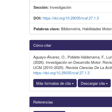
Sección:
Investigación
DOI:
https://doi.org/10.29035/rcaf.27.1.3
Palabras clave:
Bibliometría, Habilidades Moto
Detalles
Cómo citar
del
artículo
Aguayo-Álvarez, O., Poblete-Valderrama, F., Luna
(2026). Investigación en Desarrollo Motor: Revis
UCM (2010–2025).
Revista Ciencias De La Act
https://doi.org/10.29035/rcaf.27.1.3
Más formatos de cita
Descargar cita
Referencias