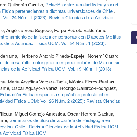
dro Quilodrán Castillo,
Relación entre la salud física y salud
 Física pertenecientes a distintas universidades de Chile
,
 Vol. 24 Núm. 1 (2023): Revista Ciencias de la Actividad
rio, Angélica Vera Sagredo, Felipe Poblete-Valderrama,
entrenamiento de la fuerza en personas con Diabetes Mellitus
s de la Actividad Física UCM: Vol. 24 Núm. 1 (2023):
M
lderrama, Heriberto Antonio Pineda-Espejel, Nohemí Castro
el de desarrollo motor grueso en preescolares de México sin
ncias de la Actividad Física UCM: Vol. 19 Núm. 1 (2018):
M
rama, María Angélica Vergara-Tapia, Mónica Flores-Bastías,
sme, Oscar Aguayo-Álvarez, Rodrigo Gallardo-Rodríguez,
ducación Física respecto a su práctica profesional en
tividad Física UCM: Vol. 26 Núm. 2 (2025): Revista Ciencias
llouta, Miguel Cornejo Amestica, Oscar Herrera Gacitua,
asme,
Seminarios de título de la carrera de Pedagogía en
epción, Chile
,
Revista Ciencias de la Actividad Física UCM:
la Actividad Física UCM