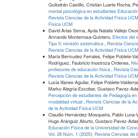
Quilodrán Castillo, Cristian Luarte Rocha, Pe
mental psicológica en estudiantes Educación
Revista Ciencias de la Actividad Física UCM:
Física UCM
David Arias Serna, Ayda Natalia Vallejo Oso
Armando Monterrosa-Quintero,
Efectos del 
Tipo II: revisión sistemática
,
Revista Ciencia
Revista Ciencias de la Actividad Física UC
María Bermudez Ferrales, Felipe Poblete-Va
Rodríguez, Faubricio Inostroza Ordenes,
Niv
profesores de educación física
,
Revista Cie
Revista Ciencias de la Actividad Física UC
Lucia Illanes-Aguilar, Felipe Poblete-Valder
Marko Alegría-Escobar, Gustavo Pavez-Ada
Percepción de estudiantes de Pedagogía en E
modalidad virtual
,
Revista Ciencias de la Ac
de la Actividad Física UCM
Claudio Hernández-Mosqueira, Pablo Luna-Vi
Hugo Aranguiz Aburto, Gustavo Pavez-Ad
Educación Física de la Universidad de Conc
Vol. 26 Núm. 1 (2025): Revista Ciencias de 