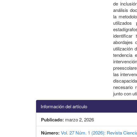
de inclusió
análisis do
la metodolo
utilizados
estadígrafo
identifica
abordajes 
utilización
tendencia 
intervenc
preescolare
las interve
discapacid
necesario r
junto con ut
Información del artículo
Publicado:
marzo 2, 2026
Número:
Vol. 27 Núm. 1 (2026): Revista Cienci