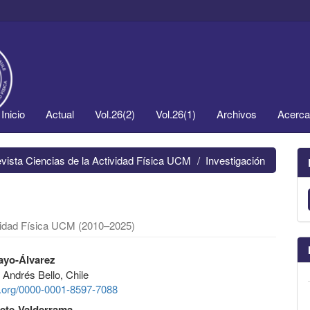
Inicio
Actual
Vol.26(2)
Vol.26(1)
Archivos
Acerc
evista Ciencias de la Actividad Física UCM
Investigación
ividad Física UCM (2010–2025)
ayo-Álvarez
 Andrés Bello, Chile
id.org/0000-0001-8597-7088
lete-Valderrama