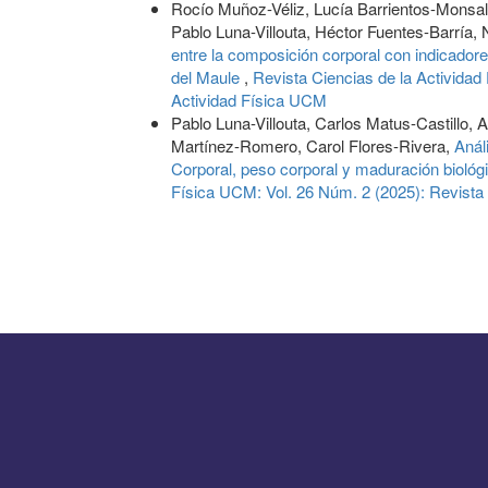
Rocío Muñoz-Véliz, Lucía Barrientos-Monsal
Pablo Luna-Villouta, Héctor Fuentes-Barría,
entre la composición corporal con indicadore
del Maule
,
Revista Ciencias de la Actividad
Actividad Física UCM
Pablo Luna-Villouta, Carlos Matus-Castillo
Martínez-Romero, Carol Flores-Rivera,
Anál
Corporal, peso corporal y maduración biológ
Física UCM: Vol. 26 Núm. 2 (2025): Revista