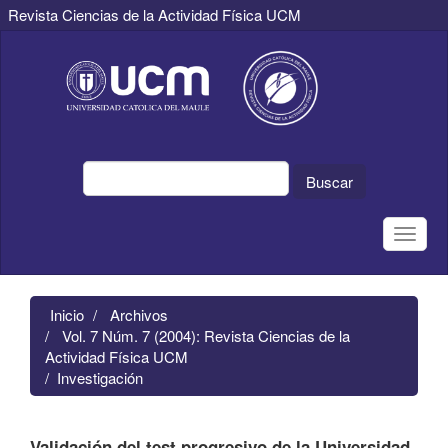
Revista Ciencias de la Actividad Física UCM
Navegación
principal
Contenido
principal
Barra
lateral
Buscar
Toggle
naviga
Inicio
Archivos
Vol. 7 Núm. 7 (2004): Revista Ciencias de la
Actividad Física UCM
Investigación
Validación del test progresivo de la Universidad