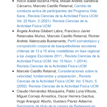
Rocío Isabel Bizama Peña, Misael Andrés Sandoval
Cárcamo, Marcelo Castillo Retamal,
Cambio de
conducta activa de participantes del Programa Vida
Sana
,
Revista Ciencias de la Actividad Física UCM:
Vol. 22 Núm. 2 (2021): Revista Ciencias de la
Actividad Física UCM
Ángela Andrea Gilabert Labra, Francisco Javier
Retamales Muñoz, Marcelo Castillo Retamal, Rickter
Andrés Valenzuela Bustamante,
Perfil somatotípico y
composición corporal de basquetbolistas escolares
chilenas de 13 a 15 años medallistas en fase regional
a los Juegos Escolares 2011
,
Revista Ciencias de la
Actividad Física UCM: Vol. 15 Núm. 1 (2014):
Revista Ciencias de la Actividad Física UCM
Marcelo Castillo Retamal,
Consideraciones sobre la
velocidad, fundamentos y preparación
,
Revista
Ciencias de la Actividad Física UCM: Vol. 5 Núm. 5
(2002): Revista Ciencias de la Actividad Física UCM
Claudio Hernández-Mosqueira, Pablo Luna-Villouta,
Miguel Cornejo Amestica, Oscar Herrera Gacitua,
Hugo Aranguiz Aburto, Gustavo Pavez-Adasme,
Seminarios de título de la carrera de Pedagogía en