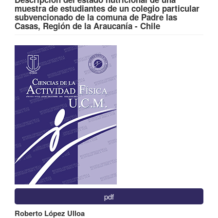
muestra de estudiantes de un colegio particular
subvencionado de la comuna de Padre las
Casas, Región de la Araucanía - Chile
Barra
lateral
del
artículo
pdf
Contenido
Roberto López Ulloa