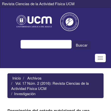
Revista Ciencias de la Actividad Física UCM
Navegación
principal
Contenido
principal
Barra
lateral
Buscar
Toggle
naviga
Inicio
Archivos
Vol. 17 Núm. 2 (2016): Revista Ciencias de la
Actividad Física UCM
Investigación
Descripción del estado nutricional de una