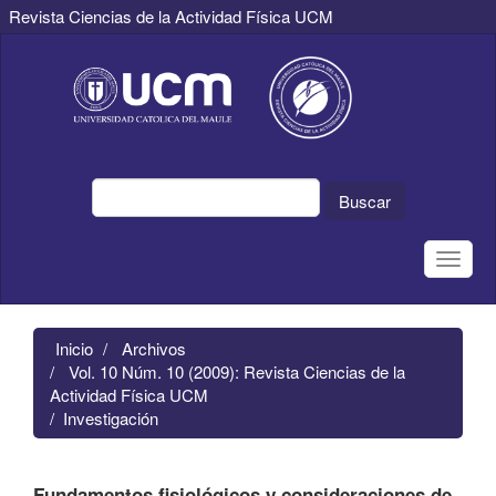
Revista Ciencias de la Actividad Física UCM
Navegación
principal
Contenido
principal
Barra
lateral
Buscar
Toggle
naviga
Inicio
Archivos
Vol. 10 Núm. 10 (2009): Revista Ciencias de la
Actividad Física UCM
Investigación
Fundamentos fisiológicos y consideraciones de