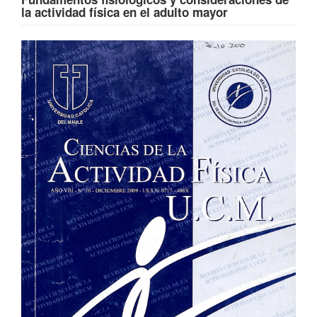
la actividad física en el adulto mayor
Barra
lateral
del
artículo