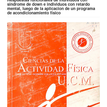
sindrome de down e individuos con retardo
mental, luego de la aplicacion de un programa
de acondicionamiento físico
Barra
lateral
del
artículo