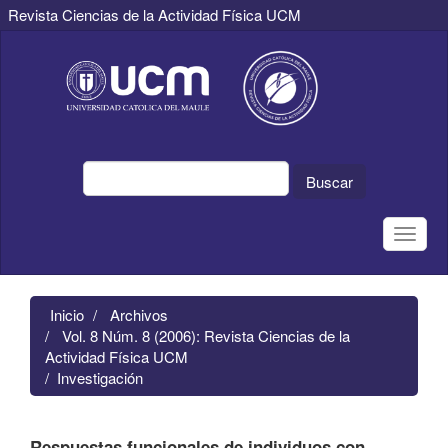
Revista Ciencias de la Actividad Física UCM
Navegación
principal
Contenido
principal
Barra
lateral
Buscar
Toggle
naviga
Inicio
Archivos
Vol. 8 Núm. 8 (2006): Revista Ciencias de la
Actividad Física UCM
Investigación
Respuestas funcionales de individuos con