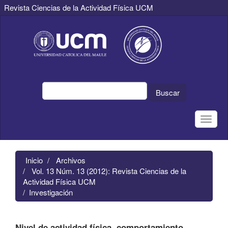
Revista Ciencias de la Actividad Física UCM
Navegación
principal
Contenido
principal
Barra
lateral
Buscar
Toggle
naviga
Inicio
Archivos
Vol. 13 Núm. 13 (2012): Revista Ciencias de la
Actividad Física UCM
Investigación
Nivel de actividad física, comportamiento