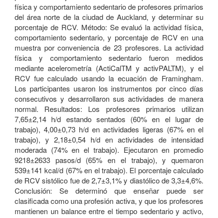
física y comportamiento sedentario de profesores primarios
del área norte de la ciudad de Auckland, y determinar su
porcentaje de RCV. Método: Se evaluó la actividad física,
comportamiento sedentario, y porcentaje de RCV en una
muestra por conveniencia de 23 profesores. La actividad
física y comportamiento sedentario fueron medidos
mediante acelerometría (ActiCalTM y activPALTM), y el
RCV fue calculado usando la ecuación de Framingham.
Los participantes usaron los instrumentos por cinco días
consecutivos y desarrollaron sus actividades de manera
normal. Resultados: Los profesores primarios utilizan
7,65±2,14 h/d estando sentados (60% en el lugar de
trabajo), 4,00±0,73 h/d en actividades ligeras (67% en el
trabajo), y 2,18±0,54 h/d en actividades de intensidad
moderada (74% en el trabajo). Ejecutaron en promedio
9218±2633 pasos/d (65% en el trabajo), y quemaron
539±141 kcal/d (67% en el trabajo). El porcentaje calculado
de RCV sistólico fue de 2,7±3,1% y diastólico de 3,3±4,6%.
Conclusión: Se determinó que enseñar puede ser
clasificada como una profesión activa, y que los profesores
mantienen un balance entre el tiempo sedentario y activo,