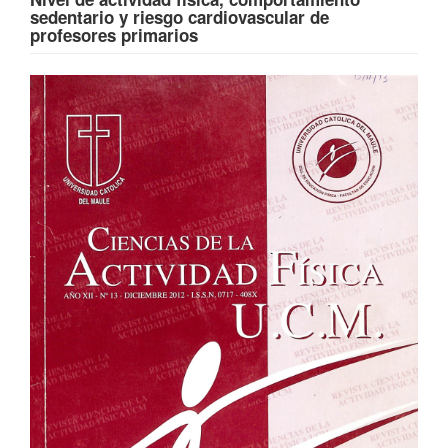
sedentario y riesgo cardiovascular de
profesores primarios
Barra
lateral
del
artículo