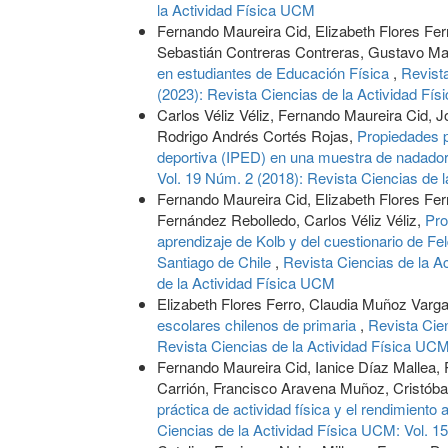
la Actividad Física UCM
Fernando Maureira Cid, Elizabeth Flores Fe
Sebastián Contreras Contreras, Gustavo Ma
en estudiantes de Educación Física
,
Revist
(2023): Revista Ciencias de la Actividad Fí
Carlos Véliz Véliz, Fernando Maureira Cid, 
Rodrigo Andrés Cortés Rojas,
Propiedades p
deportiva (IPED) en una muestra de nadado
Vol. 19 Núm. 2 (2018): Revista Ciencias de 
Fernando Maureira Cid, Elizabeth Flores Fer
Fernández Rebolledo, Carlos Véliz Véliz,
Pro
aprendizaje de Kolb y del cuestionario de Fe
Santiago de Chile
,
Revista Ciencias de la A
de la Actividad Física UCM
Elizabeth Flores Ferro, Claudia Muñoz Varg
escolares chilenos de primaria
,
Revista Cie
Revista Ciencias de la Actividad Física UC
Fernando Maureira Cid, Ianice Díaz Mallea,
Carrión, Francisco Aravena Muñoz, Cristób
práctica de actividad física y el rendimient
Ciencias de la Actividad Física UCM: Vol. 1