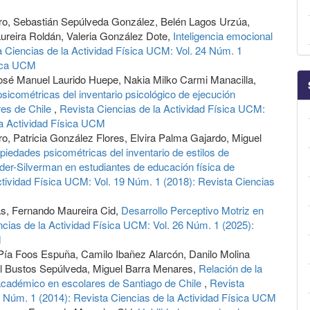
rro, Sebastián Sepúlveda González, Belén Lagos Urzúa,
ureira Roldán, Valeria González Dote,
Inteligencia emocional
a Ciencias de la Actividad Física UCM: Vol. 24 Núm. 1
sica UCM
José Manuel Laurido Huepe, Nakia Milko Carmi Manacilla,
sicométricas del inventario psicológico de ejecución
res de Chile
,
Revista Ciencias de la Actividad Física UCM:
la Actividad Física UCM
ro, Patricia González Flores, Elvira Palma Gajardo, Miguel
piedades psicométricas del inventario de estilos de
lder-Silverman en estudiantes de educación física de
ctividad Física UCM: Vol. 19 Núm. 1 (2018): Revista Ciencias
as, Fernando Maureira Cid,
Desarrollo Perceptivo Motriz en
ncias de la Actividad Física UCM: Vol. 26 Núm. 1 (2025):
M
 Pía Foos Espuña, Camilo Ibañez Alarcón, Danilo Molina
al Bustos Sepúlveda, Miguel Barra Menares,
Relación de la
o académico en escolares de Santiago de Chile
,
Revista
5 Núm. 1 (2014): Revista Ciencias de la Actividad Física UCM