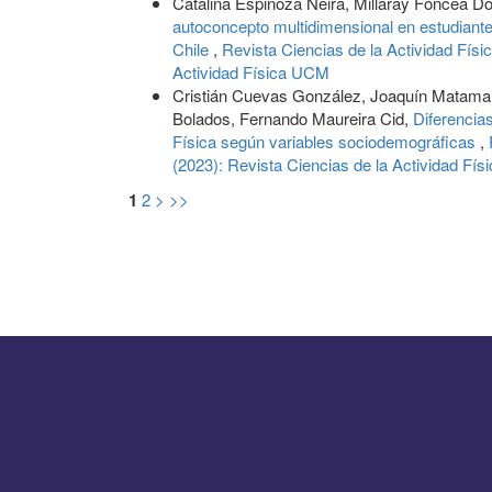
Catalina Espinoza Neira, Millaray Foncea D
autoconcepto multidimensional en estudiant
Chile
,
Revista Ciencias de la Actividad Físi
Actividad Física UCM
Cristián Cuevas González, Joaquín Matama
Bolados, Fernando Maureira Cid,
Diferencia
Física según variables sociodemográficas
,
(2023): Revista Ciencias de la Actividad Fí
1
2
>
>>