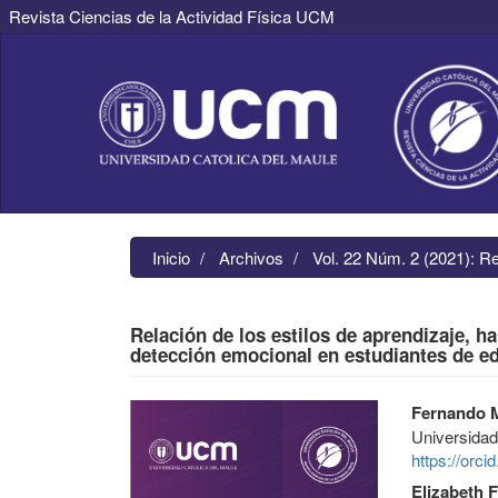
Revista Ciencias de la Actividad Física UCM
Navegación
principal
Contenido
principal
Barra
lateral
Inicio
Archivos
Vol. 22 Núm. 2 (2021): R
Relación de los estilos de aprendizaje, h
detección emocional en estudiantes de ed
Barra
Contenido
Fernando M
lateral
principal
Universidad
del
del
https://orc
artículo
artículo
Elizabeth F