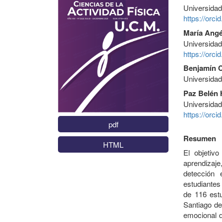
Universida
https://orc
María Angé
Universidad
https://orc
Benjamín C
Universidad
Paz Belén 
Universidad
https://orc
pdf
Resumen
HTML
El objetivo
aprendizaje
detección
estudiantes 
de 116 estu
Santiago de
emocional d