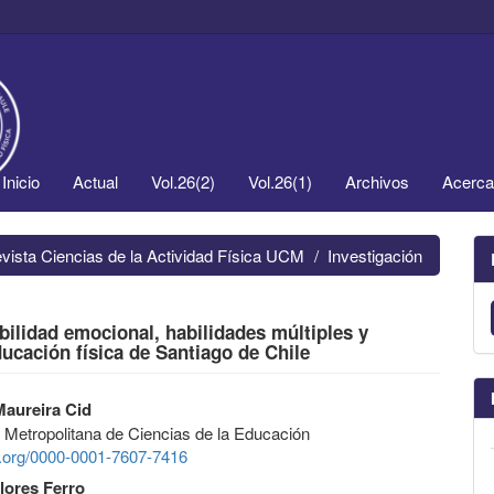
Inicio
Actual
Vol.26(2)
Vol.26(1)
Archivos
Acerc
evista Ciencias de la Actividad Física UCM
Investigación
abilidad emocional, habilidades múltiples y
ucación física de Santiago de Chile
aureira Cid
 Metropolitana de Ciencias de la Educación
id.org/0000-0001-7607-7416
lores Ferro